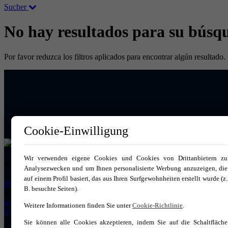
Sucher
No hay resultados para su búsq
Por favor reduzca los filtros aplicados para encontrar algún resultado.
Cookie-Einwilligung
Wir verwenden eigene Cookies und Cookies von Drittanbietern zu
Kontakt
Analysezwecken und um Ihnen personalisierte Werbung anzuzeigen, die
auf einem Profil basiert, das aus Ihren Surfgewohnheiten erstellt wurde (z.
RE/MAX AURA
B. besuchte Seiten).
Carrer Antoni Blanes Joan 17 07570 – Artà
aura@remax.es
Weitere Informationen finden Sie unter
Cookie-Richtlinie
.
636 826 461
Sie können alle Cookies akzeptieren, indem Sie auf die Schaltfläche