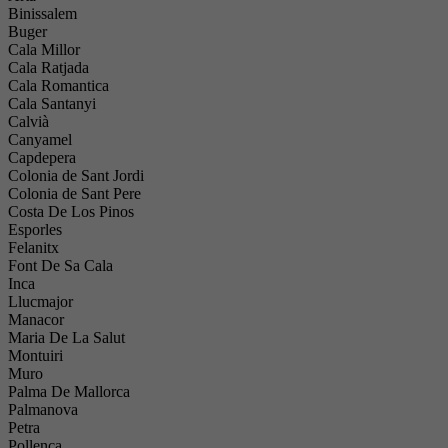
Binissalem
Buger
Cala Millor
Cala Ratjada
Cala Romantica
Cala Santanyi
Calvià
Canyamel
Capdepera
Colonia de Sant Jordi
Colonia de Sant Pere
Costa De Los Pinos
Esporles
Felanitx
Font De Sa Cala
Inca
Llucmajor
Manacor
Maria De La Salut
Montuiri
Muro
Palma De Mallorca
Palmanova
Petra
Pollença