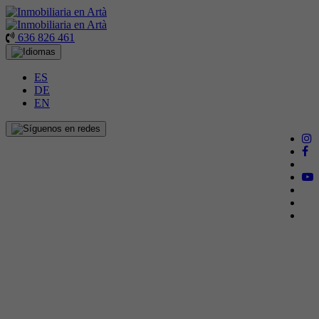
636 826 461
ES
DE
EN